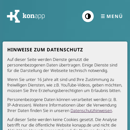
☰
MENÜ
Kontrast
erhöhen
Datenschutz
HINWEISE ZUM DATENSCHUTZ
Auf dieser Seite werden Dienste genutzt die
personenbezogenen Daten übertragen. Einige Dienste sind
für die Darstellung der Webseite technisch notwendig.
Wir wissen, dass Ihnen der
Wenn Sie unter 16 Jahre alt sind und Ihre Zustimmung zu
freiwilligen Diensten, wie z.B. YouTube-Videos, geben möchten,
sorgfältige Umgang mit Ihren
müssen Sie Ihre Erziehungsberechtigten um Erlaubnis bitten.
persönlichen Informationen wichtig
Personenbezogene Daten können verarbeitet werden (z. B.
IP-Adressen). Weitere Informationen über die Verwendung
ist. Deshalb schätzen wir Ihr
Ihrer Daten finden Sie in unseren
Datenschutzhinweisen
.
Vertrauen, dass die Deutsche
Auf dieser Seite werden keine Cookies gesetzt. Die Analyse
betrifft nur die öffentliche Website konapp.de und nicht die