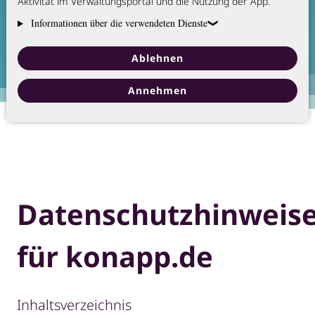
Bibelgesellschaft gewissenhaft mit
Aktivität im Verwaltungsportal und die Nutzung der App.
diesen Informationen umgeht.
Informationen über die verwendeten Dienste
Ablehnen
Annehmen
Datenschutzhinweis
für konapp.de
Inhaltsverzeichnis