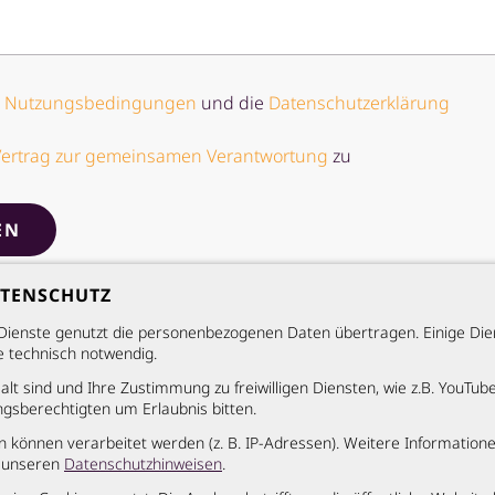
e
Nutzungsbedingungen
und die
Datenschutzerklärung
Vertrag zur gemeinsamen Verantwortung
zu
EN
ATENSCHUTZ
Dienste genutzt die personenbezogenen Daten übertragen. Einige Dien
e technisch notwendig.
alt sind und Ihre Zustimmung zu freiwilligen Diensten, wie z.B. YouTu
gsberechtigten um Erlaubnis bitten.
können verarbeitet werden (z. B. IP-Adressen). Weitere Information
n unseren
Datenschutzhinweisen
.
Service
Rechtliches