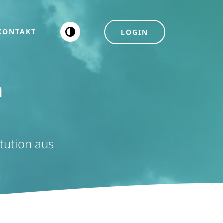
KONTAKT
LOGIN
Kontrast
erhöhen
n
itution aus